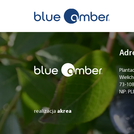
Welcome to WordPress. This is your first post
Adr
Planta
Wielic
73-108
NIP: P
realizacja
akrea