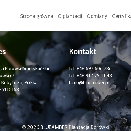
. Edit or delete it, then start writing!
Strona główna
O plantacji
Odmiany
Certyfik
es
Kontakt
cja Borówki Amerykańskiej
tel. +48 697 606 786
hówko 7
tel. +48 91 579 11 48
 Kobylanka, Polska
biuro@blueamber.pl
L8511016851
© 2026 BLUEAMBER Plantacja Borówki